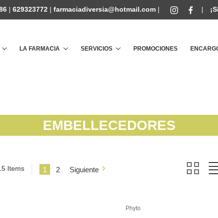
86
|
629323772
|
farmaciadiversia@hotmail.com
|
|
¡S
Buscar
LA FARMACIA
SERVICIOS
PROMOCIONES
ENCARGO
EMBELLECEDORES
15 Items
1
2
Siguiente
Phyto