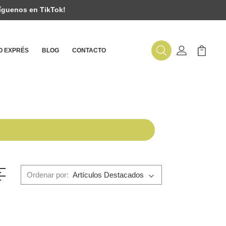
íguenos en TikTok!
 EXPRÉS
BLOG
CONTACTO
Buscar
Mi Cuenta
Mi Carr
Ordenar por: