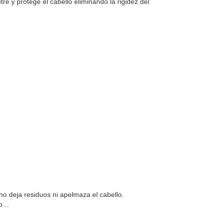
re y protege el cabello eliminando la rigidez del
no deja residuos ni apelmaza el cabello.
ab…