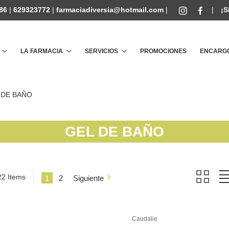
86
|
629323772
|
farmaciadiversia@hotmail.com
|
|
¡S
Buscar
LA FARMACIA
SERVICIOS
PROMOCIONES
ENCARGO
 DE BAÑO
GEL DE BAÑO
22 Items
1
2
Siguiente
Caudalie