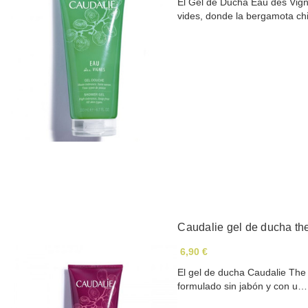
El Gel de Ducha Eau des Vign
vides, donde la bergamota c
Caudalie gel de ducha th
6,90 €
El gel de ducha Caudalie The 
formulado sin jabón y con u…