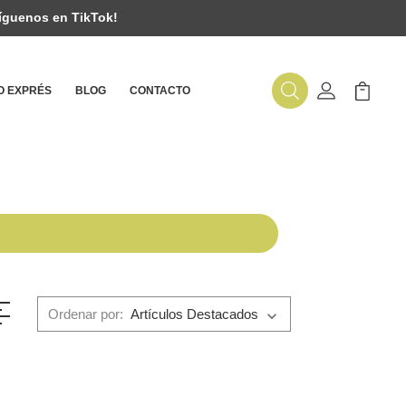
íguenos en TikTok!
 EXPRÉS
BLOG
CONTACTO
Buscar
Mi Cuenta
Mi Carr
Ordenar por: