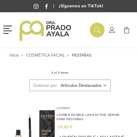
|
¡Síguenos en TikTok!
Menú
Buscar
Mi Cuenta
Mi Ca
Buscar
Inicio
COSMÉTICA FACIAL
PESTAÑAS
4 of 4 Items
Ordenar por:
LOVREN
LOVREN DOUBLE LASH ACTIVE SERUM
PARA PESTAÑAS
14,80 €