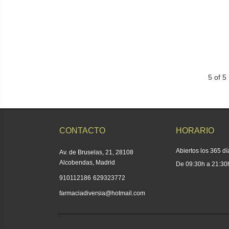
5 of 5
CONTACTO
HORARIO
Abiertos los 365 dí
Av. de Bruselas, 21, 28108
Alcobendas, Madrid
De 09:30h a 21:30
|
910112186
629323772
farmaciadiversia@hotmail.com