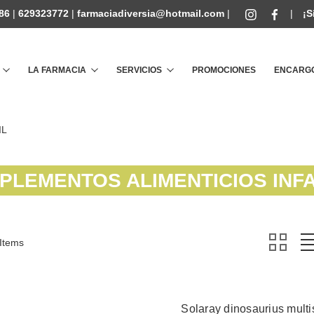
86
|
629323772
|
farmaciadiversia@hotmail.com
|
|
¡S
Buscar
LA FARMACIA
SERVICIOS
PROMOCIONES
ENCARGO
IL
PLEMENTOS ALIMENTICIOS INFA
 Items
Solaray dinosaurius mult