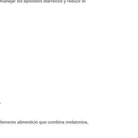
anejar los episodios diarreicos y reducir el
L
lemento alimenticio que combina melatonina,