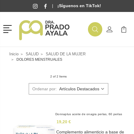
|
¡Síguenos en TikTok!
Menú
Buscar
Mi Cuenta
Mi Ca
Buscar
Inicio
SALUD
SALUD DE LA MUJER
DOLORES MENSTRUALES
2 of 2 Items
Ordenar por:
Donnaplus aceite de onagra perlas, 60 perlas
19,20 €
Complemento alimenticio a base de