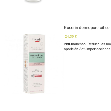
Eucerin dermopure oil con
24,30 €
Anti-manchas: Reduce las man
aparición Anti-imperfeccion