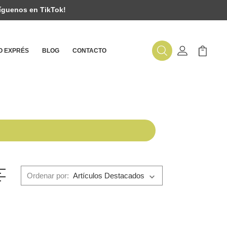
íguenos en TikTok!
 EXPRÉS
BLOG
CONTACTO
Buscar
Mi Cuenta
Mi Carr
Ordenar por: