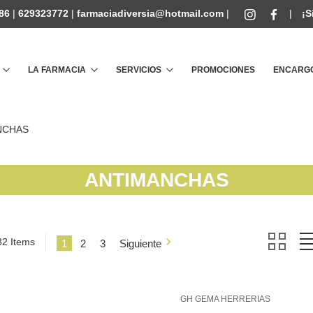
86
|
629323772
|
farmaciadiversia@hotmail.com
|
|
¡S
Buscar
LA FARMACIA
SERVICIOS
PROMOCIONES
ENCARGO
NCHAS
ANTIMANCHAS
32 Items
1
2
3
Siguiente
GH GEMA HERRERIAS