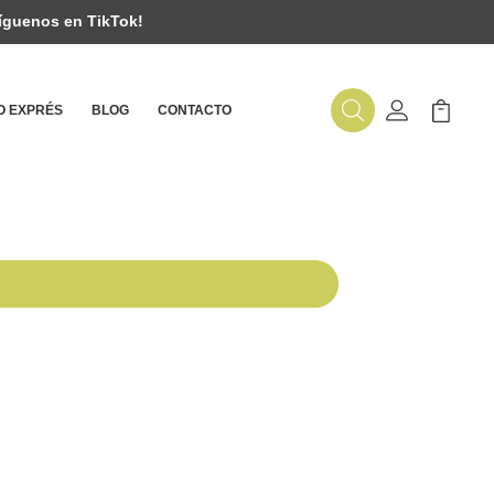
íguenos en TikTok!
 EXPRÉS
BLOG
CONTACTO
Buscar
Mi Cuenta
Mi Carr