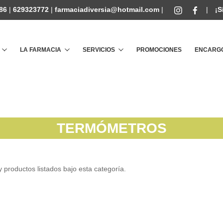
86
|
629323772
|
farmaciadiversia@hotmail.com
|
|
¡S
Buscar
LA FARMACIA
SERVICIOS
PROMOCIONES
ENCARGO
TERMÓMETROS
 productos listados bajo esta categoría.