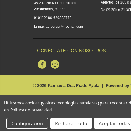
Abiertos los 365 dí
Av. de Bruselas, 21, 28108
Alcobendas, Madrid
De 09:30h a 21:30
|
910112186
629323772
farmaciadiversia@hotmail.com
CONÉCTATE CON NOSOTROS
Facebook
Instagram
© 2026
Farmacia Dra. Prado Ayala
|
Powered by
Utilizamos cookies (y otras tecnologías similares) para recopilar
en
Política de privacidad
.
Configuración
Rechazar todo
Aceptar todas 