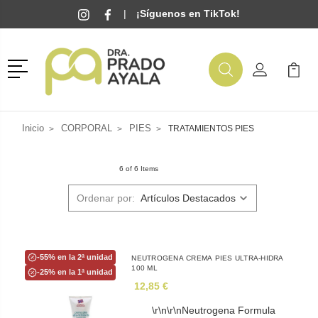
|
¡Síguenos en TikTok!
Menú
Buscar
Mi Cuenta
Mi Ca
Buscar
Inicio
CORPORAL
PIES
TRATAMIENTOS PIES
6 of 6 Items
Ordenar por:
-55% en la 2ª unidad
NEUTROGENA CREMA PIES ULTRA-HIDRA
100 ML
-25% en la 1ª unidad
12,85 €
\r\n\r\nNeutrogena Formula