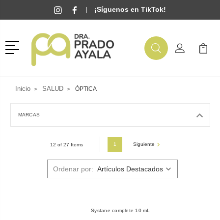
|
¡Síguenos en TikTok!
Menú
Buscar
Mi Cuenta
Mi Ca
Buscar
Inicio
SALUD
ÓPTICA
MARCAS
1
Siguiente
12 of 27 Items
Ordenar por:
Systane complete 10 mL