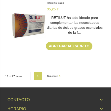
Retilut 60 caps
35,25 €
RETILUT ha sido ideado para
complementar las necesidades
diarias de ácidos grasos esenciales
de la f…
AGREGAR AL CARRITO
1
Siguiente
12 of 27 Items
CONTACTO
HORARIO