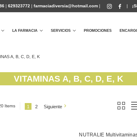
86
|
629323772
|
farmaciadiversia@hotmail.com
|
|
¡S
Buscar
LA FARMACIA
SERVICIOS
PROMOCIONES
ENCARGO
NAS A, B, C, D, E, K
VITAMINAS A, B, C, D, E, K
20 Items
1
2
Siguiente
NUTRALIE Multivitamina