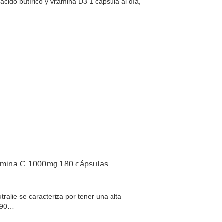
cido butírico y vitamina D3 1 cápsula al día,
mina C 1000mg 180 cápsulas
ralie se caracteriza por tener una alta
 (90…