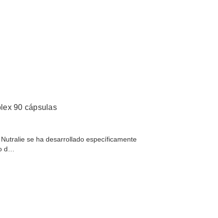
x 90 cápsulas
utralie se ha desarrollado específicamente
vo d…