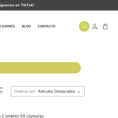
íguenos en TikTok!
 EXPRÉS
BLOG
CONTACTO
Buscar
Mi Cuenta
Mi Carr
Ordenar por:
s Complex 60 cápsulas