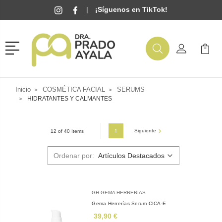
|
¡Síguenos en TikTok!
Menú
Buscar
Mi Cuenta
Mi Ca
Buscar
Inicio
COSMÉTICA FACIAL
SERUMS
HIDRATANTES Y CALMANTES
1
Siguiente
12 of 40 Items
Ordenar por:
GH GEMA HERRERIAS
Gema Herrerías Serum CICA-E
39,90 €