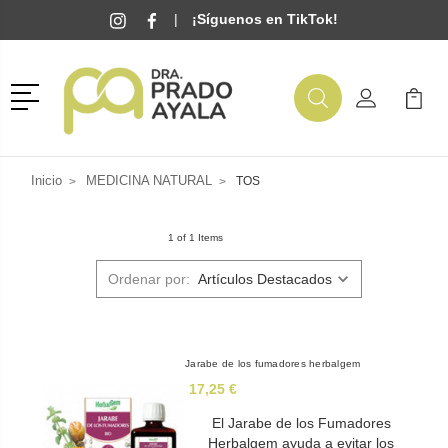
|
¡Síguenos en TikTok!
Menú
Buscar
Mi Cuenta
Mi Ca
Buscar
Inicio
MEDICINA NATURAL
TOS
1 of 1 Items
Ordenar por:
Jarabe de los fumadores herbalgem
17,25 €
El Jarabe de los Fumadores
Herbalgem ayuda a evitar los