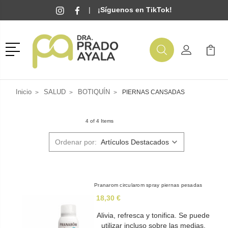
|
¡Síguenos en TikTok!
Menú
Buscar
Mi Cuenta
Mi Ca
Buscar
Inicio
SALUD
BOTIQUÍN
PIERNAS CANSADAS
4 of 4 Items
Ordenar por:
Pranarom circularom spray piernas pesadas
18,30 €
Alivia, refresca y tonifica. Se puede
utilizar incluso sobre las medias.