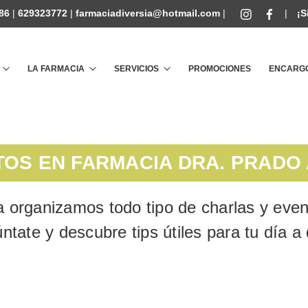
86
|
629323772
|
farmaciadiversia@hotmail.com
|
|
¡S
Buscar
LA FARMACIA
SERVICIOS
PROMOCIONES
ENCARGO
OS EN FARMACIA DRA. PRADO
 organizamos todo tipo de charlas y event
ntate y descubre tips útiles para tu día a 