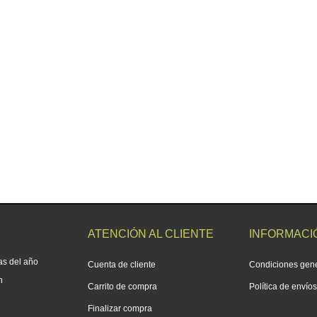
ATENCIÓN AL CLIENTE
INFORMACI
as del año
Cuenta de cliente
Condiciones gen
h
Carrito de compra
Política de envío
Finalizar compra