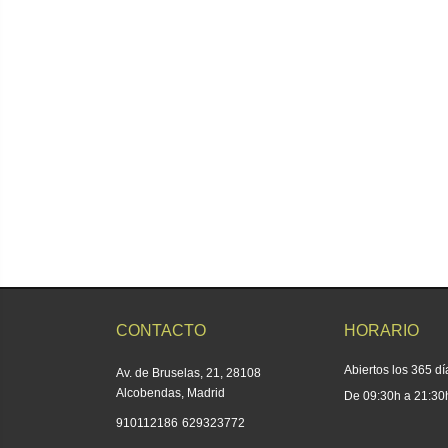
CONTACTO
HORARIO
Abiertos los 365 dí
Av. de Bruselas, 21, 28108
Alcobendas, Madrid
De 09:30h a 21:30
|
910112186
629323772