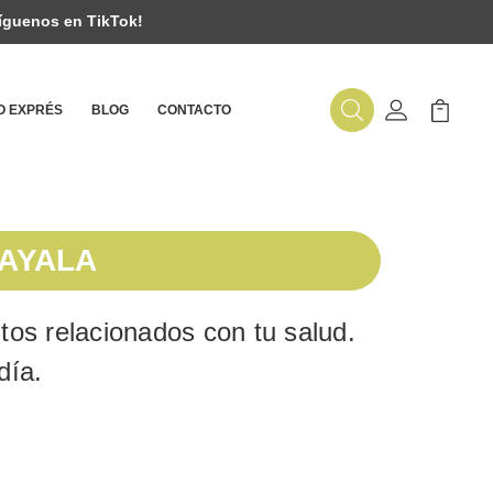
íguenos en TikTok!
 EXPRÉS
BLOG
CONTACTO
Buscar
Mi Cuenta
Mi Carr
 AYALA
os relacionados con tu salud.
día.