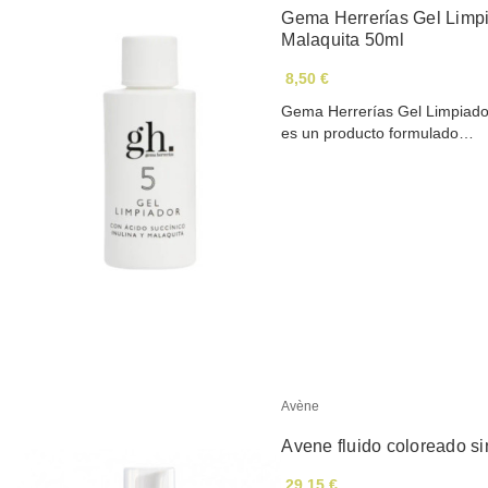
Gema Herrerías Gel Limpiador con Ácido Succínico, Inulina, y
Malaquita 50ml
8,50 €
Gema Herrerías Gel Limpiador
es un producto formulado…
Avène
Avene fluido coloreado s
29,15 €