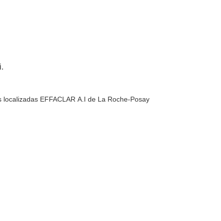
i.
es localizadas EFFACLAR A.I de La Roche-Posay
…