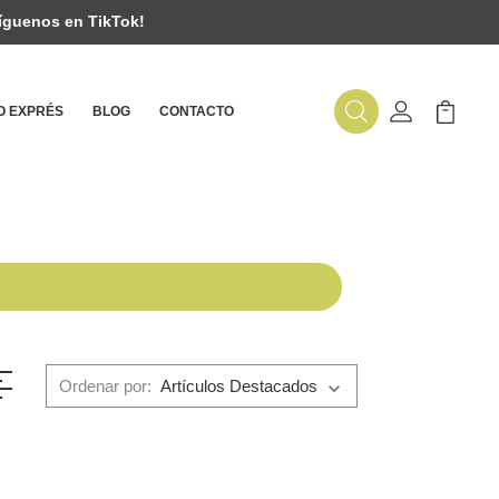
íguenos en TikTok!
 EXPRÉS
BLOG
CONTACTO
Buscar
Mi Cuenta
Mi Carr
Ordenar por: