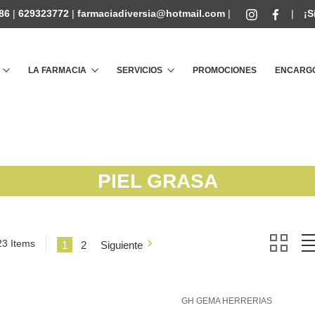
86
|
629323772
|
farmaciadiversia@hotmail.com
|
|
¡S
Buscar
LA FARMACIA
SERVICIOS
PROMOCIONES
ENCARGO
PIEL GRASA
23 Items
1
2
Siguiente
GH GEMA HERRERIAS