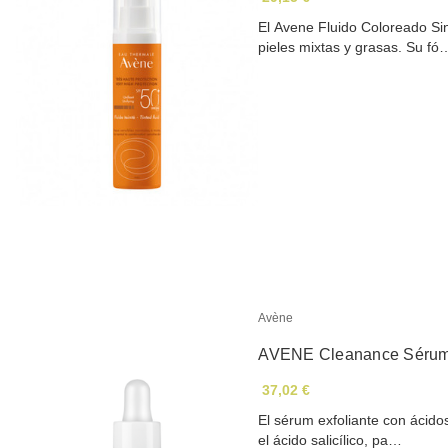
El Avene Fluido Coloreado Si
pieles mixtas y grasas. Su fó
Avène
AVENE Cleanance Sérum 
37,02 €
El sérum exfoliante con ácido
el ácido salicílico, pa…