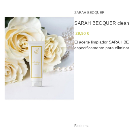
SARAH BECQUER
SARAH BECQUER cleansi
29,90 €
El aceite limpiador SARAH B
específicamente para elimin
Bioderma