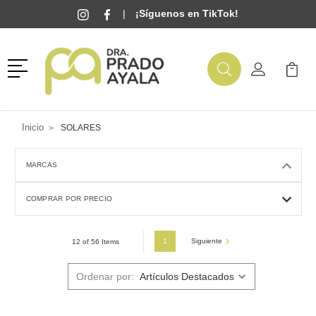
|
¡Síguenos en TikTok!
Menú
Buscar
Mi Cuenta
Mi Ca
Buscar
Inicio
SOLARES
MARCAS
COMPRAR POR PRECIO
1
Siguiente
12 of 56 Items
Ordenar por: